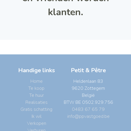
klanten.
Handige links
Petit & Pêtre
Home
Heldenlaan 83
Te koop
9620 Zottegem
Te huur
België
Realisaties
BTW BE 0502.929.756
Gratis schatting
0483 67 65 79
Ik wil
info@ppvastgoed.be
Verkopen
Verhuren